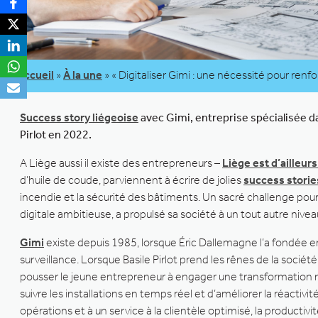
Accueil
»
À la une
»
« Digitaliser Gimi : une nécessité pour renfo
Success story liégeoise
avec Gimi, entreprise spécialisée da
Pirlot en 2022.
A Liège aussi il existe des entrepreneurs –
Liège est d’ailleur
d’huile de coude, parviennent à écrire de jolies
success storie
incendie et la sécurité des bâtiments. Un sacré challenge pour
digitale ambitieuse, a propulsé sa société à un tout autre niveau
Gimi
existe depuis 1985, lorsque Éric Dallemagne l’a fondée en 
surveillance. Lorsque Basile Pirlot prend les rênes de la sociét
pousser le jeune entrepreneur à engager une transformation ra
suivre les installations en temps réel et d’améliorer la réactiv
opérations et à un service à la clientèle optimisé, la productiv