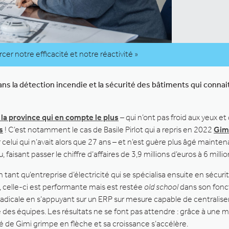
rcer notre efficacité et notre réactivité »
ns la détection incendie et la sécurité des bâtiments qui connai
s la province qui en compte le plus
– qui n’ont pas froid aux yeux 
s
! C’est notamment le cas de Basile Pirlot qui a repris en 2022
Gim
 celui qui n’avait alors que 27 ans – et n’est guère plus âgé mainte
, faisant passer le chiffre d’affaires de 3,9 millions d’euros à 6 mil
tant qu’entreprise d’électricité qui se spécialisa ensuite en sécuri
é, celle-ci est performante mais est restée
old school
dans son fonc
dicale en s’appuyant sur un ERP sur mesure capable de centraliser
ité des équipes. Les résultats ne se font pas attendre : grâce à une 
ité de Gimi grimpe en flèche et sa croissance s’accélère.