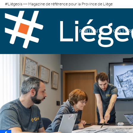
#Liégeois — Magazine de référence pour la Province de Liège
PORTRAITS
CULTUR