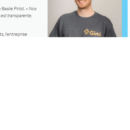
 Basile Pirlot.
« Nos
n est transparente,
s, l’entreprise
ntelligents. Ces
 progrès
nt pas se reposer sur leurs lauriers. L’entreprise s’est
ente-et-un collaborateurs. Une nécessité pour pouvoir gérer
euille clients de la dynamique boîte liégeoise sont recensés
s liégeois – ou encore
Van der Valk
– désormais doublement
t désormais clair pour Basile Pirlot et
Gimi
: devenir un acteur
ctaculaire croissance, la mission sera accomplie avec brio.
Thiebaut Colot