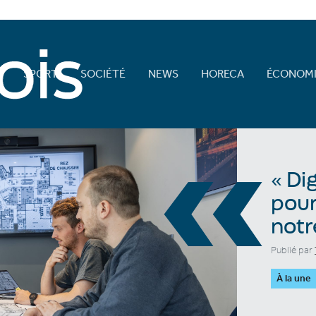
E
SPORT
SOCIÉTÉ
NEWS
HORECA
ÉCONOMI
«
« Di
pour
notr
Publié par
À la une