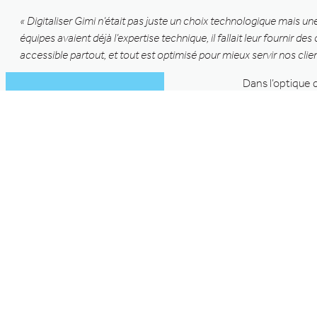
« Digitaliser Gimi n’était pas juste un choix technologique mais une
équipes avaient déjà l’expertise technique, il fallait leur fournir de
accessible partout, et tout est optimisé pour mieux servir nos clien
Dans l’optique 
liégeoise intèg
solutions contr
technologique a
Forcément, après
renforcée en re
efficacement pr
des mastodonte
implanté à
Liè
incontournable de la sécurité en Belgique et compter plus de 1
Plus d’infos sur Gimi :
Gimi | Détection incendie, alarme intru