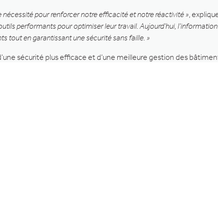
 nécessité pour renforcer notre efficacité et notre réactivité »
, explique
s outils performants pour optimiser leur travail. Aujourd’hui, l’informatio
ts tout en garantissant une sécurité sans faille. »
d’une sécurité plus efficace et d’une meilleure gestion des bâtiment
re, en plus de sa transformation digitale, des systèmes de sécurité i
ibuent désormais à automatiser les réactions en cas d’incident. Le
u service d’une sécurité accrue, autre atout de
Gimi
.
 un bond aussi spectaculaire, Basile Pirlot et ses équipes n’entende
crutant onze personnes en deux ans pour porter ses effectifs à tr
ès de 2000 bâtiments sous contrat de maintenance. Dans le portef
s comme Walibi, EVS, John Cockerill,
Galler
– trois autres fleuron
ge
mais aussi à
Spa
et Verviers – et la Ville de Bruxelles. L’objectif es
00 employés d’ici dix ans. Nul doute qu’en conservant une aussi spe
sion, caméra, contrôle d’accès