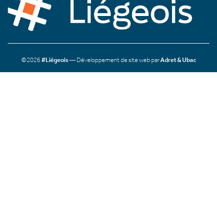
©2026
#Liégeois
— Développement de site web par
Adret & Ubac