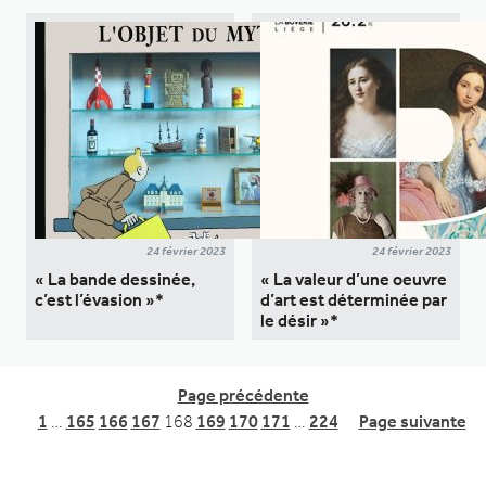
24 février 2023
24 février 2023
« La bande dessinée,
« La valeur d’une oeuvre
c’est l’évasion »*
d’art est déterminée par
le désir »*
Page précédente
1
…
165
166
167
168
169
170
171
…
224
Page suivante