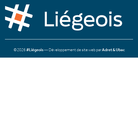
©2026
#Liégeois
— Développement de site web par
Adret & Ubac