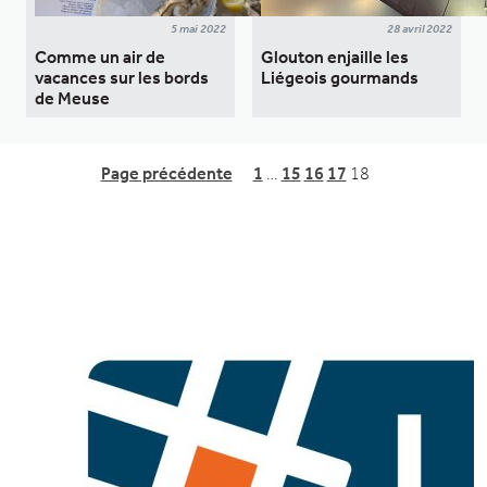
5 mai 2022
28 avril 2022
Comme un air de
Glouton enjaille les
vacances sur les bords
Liégeois gourmands
de Meuse
Page précédente
1
…
15
16
17
18