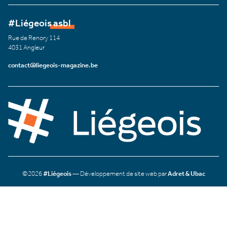
#Liégeois asbl
Rue de Renory 114
4031 Angleur
contact@liegeois-magazine.be
©2026
#Liégeois
— Développement de site web par
Adret & Ubac