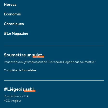
Horeca
Économie
Chroniques
#Le Magazine
Soumettre un sujet
Vous avez un sujet intéressant en Province de Liège à nous soumettre ?
Complétez le
formulaire
.
#Liégeois asbl
Rue de Renory 114
4031 Angleur