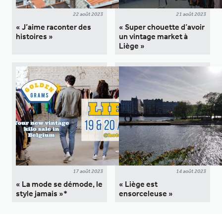
22 août 2023
21 août 2023
« J’aime raconter des
« Super chouette d’avoir
histoires »
un vintage market à
Liège »
17 août 2023
14 août 2023
« La mode se démode, le
« Liège est
style jamais »*
ensorceleuse »