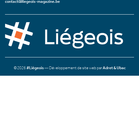
contact@liegeois-magazine.be
©2026
#Liégeois
— Développement de site web par
Adret & Ubac