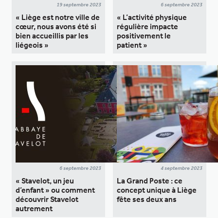
19 septembre 2023
6 septembre 2023
« Liège est notre ville de
« L’activité physique
cœur, nous avons été si
régulière impacte
bien accueillis par les
positivement le
liégeois »
patient »
6 septembre 2023
4 septembre 2023
« Stavelot, un jeu
La Grand Poste : ce
d’enfant » ou comment
concept unique à Liège
découvrir Stavelot
fête ses deux ans
autrement