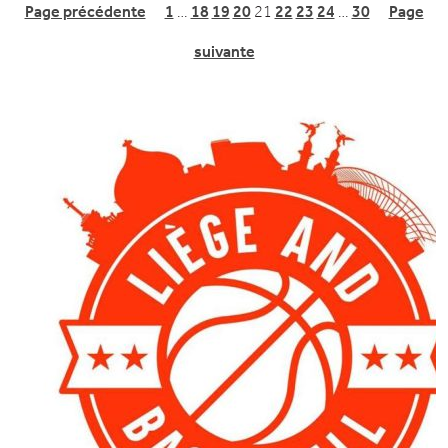
Page précédente
1
…
18
19
20
21
22
23
24
…
30
Page
suivante