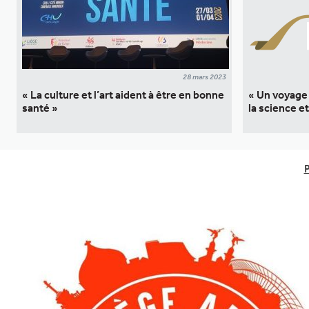
28 mars 2023
« La culture et l’art aident à être en bonne
« Un voyage
santé »
la science e