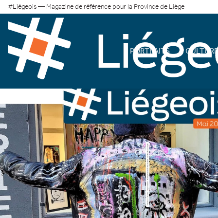
#Liégeois — Magazine de référence pour la Province de Liège
PORTRAITS
CULTUR