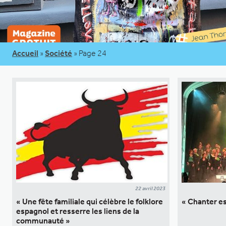
Accueil
»
Société
»
Page 24
22 avril 2023
« Une fête familiale qui célèbre le folklore
« Chanter es
espagnol et resserre les liens de la
communauté »