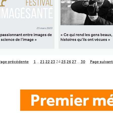
25 mars 2023
 passionnant entre images de
« Ce qui rend les gens beaux, 
t science de l’image »
histoires qu’ils ont vécues »
Page précédente
1
…
21
22
23
24
25
26
27
…
30
Page suivant