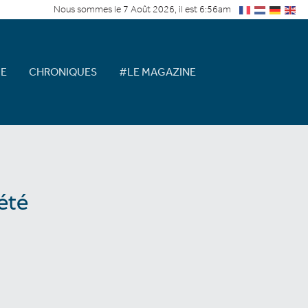
Nous sommes le 7 Août 2026, il est 6:56am
E
CHRONIQUES
#LE MAGAZINE
été