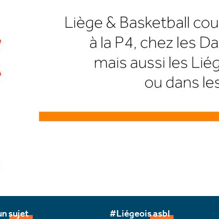
n sujet
#Liégeois asbl