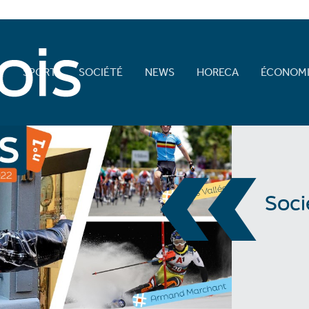
E
SPORT
SOCIÉTÉ
NEWS
HORECA
ÉCONOMI
«
Soci