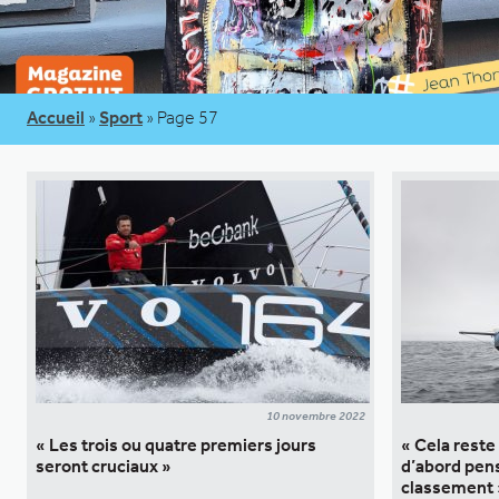
Accueil
»
Sport
»
Page 57
10 novembre 2022
« Les trois ou quatre premiers jours
« Cela reste 
seront cruciaux »
d’abord pens
classement 