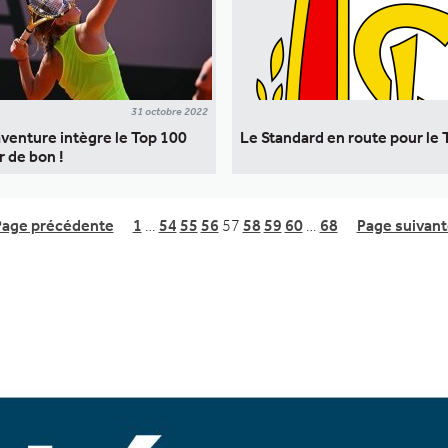
31 octobre 2022
venture intègre le Top 100
Le Standard en route pour le 
 de bon !
Page précédente
1
…
54
55
56
57
58
59
60
…
68
Page suivant