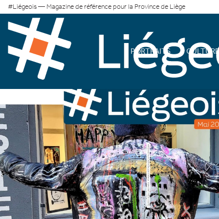
#Liégeois — Magazine de référence pour la Province de Liège
PORTRAITS
CULTUR