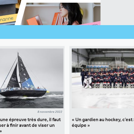
8 novembre 2022
une épreuve très dure, il faut
« Un gardien au hockey, c’es
er à finir avant de viser un
équipe »
»