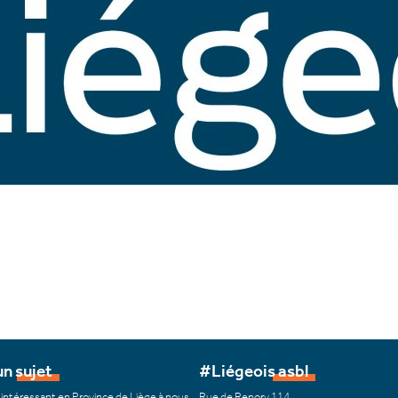
n sujet
#Liégeois asbl
 intéressant en Province de Liège à nous
Rue de Renory 114