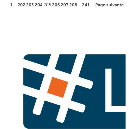
1
…
202
203
204
205
206
207
208
…
241
Page suivante