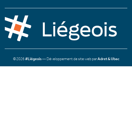
©2026
#Liégeois
— Développement de site web par
Adret & Ubac