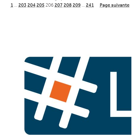
1
…
203
204
205
206
207
208
209
…
241
Page suivante