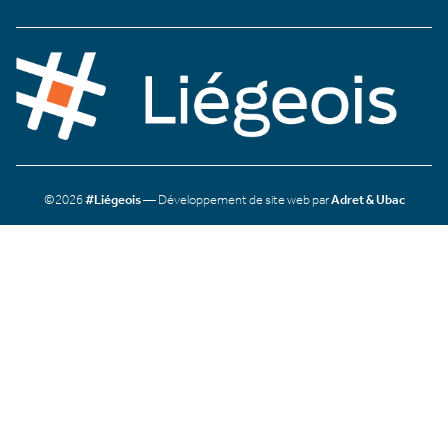
©2026
#Liégeois
— Développement de site web par
Adret & Ubac