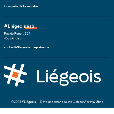
Complétez le
formulaire
.
#Liégeois asbl
Rue de Renory 114
4031 Angleur
contact@liegeois-magazine.be
©2026
#Liégeois
— Développement de site web par
Adret & Ubac