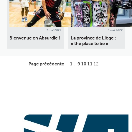
7 mai 2022
5 mai 2022
Bienvenue en Absurdie !
La province de Liège :
« the place to be »
Page précédente
1
…
9
10
11
12