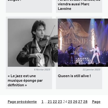
viendra aussi Marc
Lavoine
6 février 2023
22 janvier 2023
« Le jazz est une
Queen is still alive !
musique éponge par
définition »
Page précédente
1
…
21
22
23
24
25
26
27
28
Page