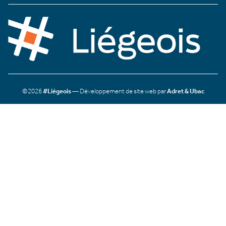
©2026
#Liégeois
— Développement de site web par
Adret & Ubac