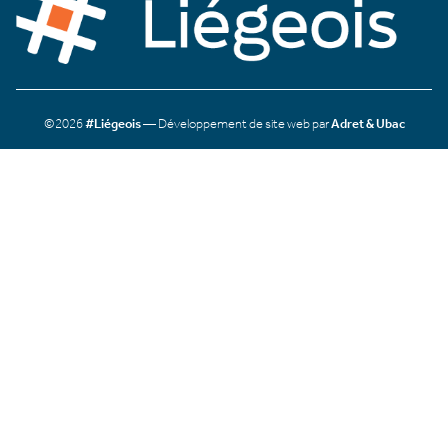
©2026
#Liégeois
— Développement de site web par
Adret & Ubac