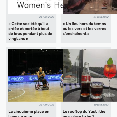
21 juin 2022
21 juin 2022
« Cette société qu’il a
« Un lieu hors du temps
créée et portée à bout
où les vers et les verres
de bras pendant plus de
s’enchaînent »
vingt ans »
21 juin 2022
19 juin 2022
La cinquième place en
Le rooftop du Yust : the
ligne de mire
new place to be ?