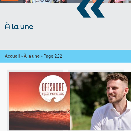
«
À la une
Accueil
»
À la une
»
Page 222