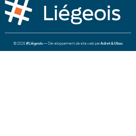
©2026
#Liégeois
— Développement de site web par
Adret & Ubac